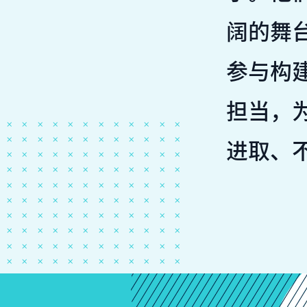
阔的舞
参与构
担当，
进取、